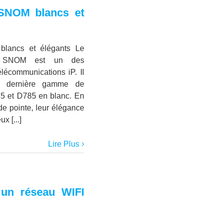
SNOM blancs et
lancs et élégants Le
nd SNOM est un des
élécommunications iP. Il
te dernière gamme de
5 et D785 en blanc. En
de pointe, leur élégance
x [...]
Lire Plus
 un réseau WIFI