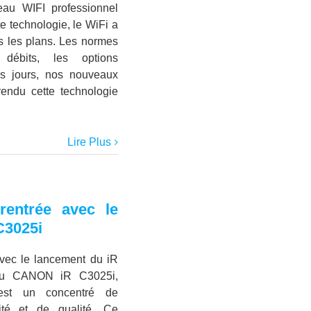
eau WIFI professionnel
te technologie, le WiFi a
s les plans. Les normes
débits, les options
nos jours, nos nouveaux
rendu cette technologie
Lire Plus
entrée avec le
C3025i
vec le lancement du iR
au CANON iR C3025i,
 est un concentré de
vité et de qualité. Ce