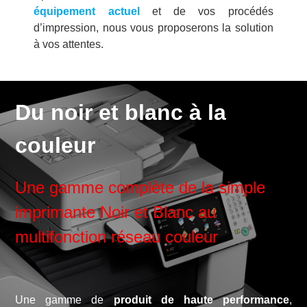
équipement actuel
et de vos procédés
d’impression, nous vous proposerons la solution
à vos attentes.
Du noir et blanc à la
couleur
Une gamme complète de la simple
imprimante Noir et Blanc au
multifonction réseau couleur
Une gamme de
produit de haute performance
,